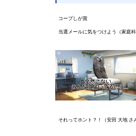
コープしが賞
当選メールに気をつけよう（家庭科
それってホント？！（安田 大地 さ