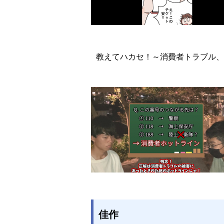
教えてハカセ！～消費者トラブル、
佳作