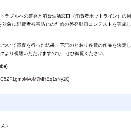
者トラブルへの啓発と消費生活窓口（消費者ホットライン）の
者を対象に消費者被害防止のための啓発動画コンテストを実施
品について審査を行った結果、下記のとおり各賞の作品を決定
クより視聴いただけますので、ぜひ御覧ください。
be)
nel/UC5ZF1gmbMvoM7MHEq1sNy2Q
さん）