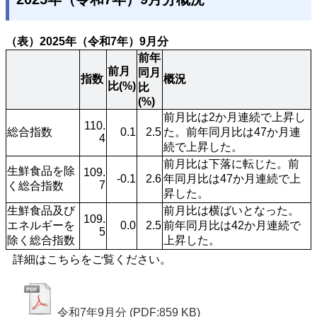
（表）2025年（令和7年）9月分
前年
前月
同月
指数
概況
比(%)
比
(%)
前月比は2か月連続で上昇し
110.
総合指数
0.1
2.5
た。前年同月比は47か月連
4
続で上昇した。
前月比は下落に転じた。前
生鮮食品を除
109.
‐0.1
2.6
年同月比は47か月連続で上
7
く総合指数
昇した。
生鮮食品及び
前月比は横ばいとなった。
109.
エネルギーを
0.0
2.5
前年同月比は42か月連続で
5
除く総合指数
上昇した。 
詳細はこちらをご覧ください。
令和7年9月分
(PDF:859 KB)