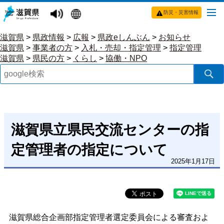
防災・災害情報
滋賀県
>
県政情報
>
広報
>
県政eしんぶん
>
お知らせ
滋賀県
>
事業者の方
>
入札・売却・指定管理
>
指定管理
滋賀県
>
県民の方
>
くらし
>
協働・NPO
滋賀県立県民交流センターの指
定管理者の指定について
2025年1月17日
滋賀県総合企画部指定管理者選定委員会による審査およ