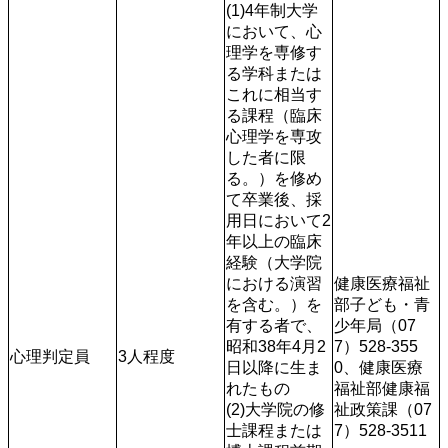
(1)4年制大学
において、心
理学を専修す
る学科または
これに相当す
る課程（臨床
心理学を専攻
した者に限
る。）を修め
て卒業後、採
用日において2
年以上の臨床
経験（大学院
における演習
健康医療福祉
を含む。）を
部子ども・青
有する者で、
少年局（07
昭和38年4月2
7）528-355
心理判定員
3人程度
日以降に生ま
0、健康医療
れたもの

福祉部健康福
(2)大学院の修
祉政策課（07
士課程または
7）528-3511