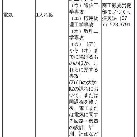
（ウ）通信工
商工観光労働
学専攻

部モノづくり
電気
1人程度
（エ）応用物
振興課（07
理工学専攻

7）528-3791
（オ）数理工
学専攻

（カ）（ア）
から（オ）ま
でに掲げるも
ののほか、こ
れらに類する
専攻

(2) (1)の大学
院の課程にお
いて、または
同課程を修了
後、電子また
は電気に関す
る回路・機器
の設計、計
測、評価など