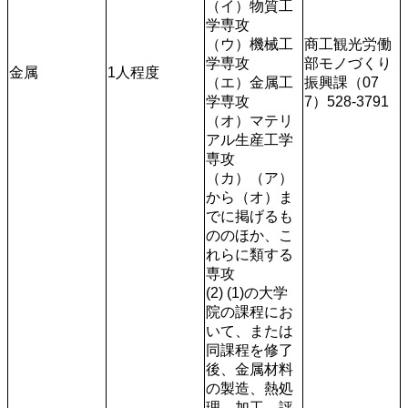
（イ）物質工
学専攻

（ウ）機械工
商工観光労働
学専攻

部モノづくり
金属
1人程度
（エ）金属工
振興課（07
学専攻

7）528-3791
（オ）マテリ
アル生産工学
専攻

（カ）（ア）
から（オ）ま
でに掲げるも
ののほか、こ
れらに類する
専攻

(2) (1)の大学
院の課程にお
いて、または
同課程を修了
後、金属材料
の製造、熱処
理、加工、評