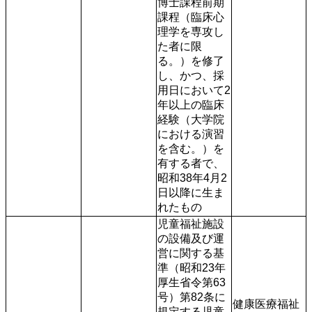
博士課程前期
課程（臨床心
理学を専攻し
た者に限
る。）を修了
し、かつ、採
用日において2
年以上の臨床
経験（大学院
における演習
を含む。）を
有する者で、
昭和38年4月2
日以降に生ま
児童福祉施設
の設備及び運
営に関する基
準（昭和23年
厚生省令第63
号）第82条に
健康医療福祉
規定する児童