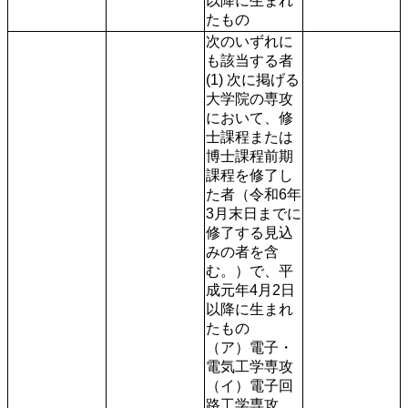
以降に生まれ
たもの
次のいずれに
も該当する者

(1) 次に掲げる
大学院の専攻
において、修
士課程または
博士課程前期
課程を修了し
た者（令和6年
3月末日までに
修了する見込
みの者を含
む。）で、平
成元年4月2日
以降に生まれ
たもの

（ア）電子・
電気工学専攻

（イ）電子回
路工学専攻
