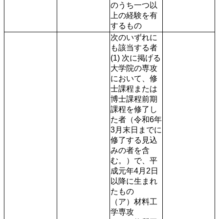
のうち一つ以
上の経験を有
するもの
次のいずれに
も該当する者

(1) 次に掲げる
大学院の専攻
において、修
士課程または
博士課程前期
課程を修了し
た者（令和6年
3月末日までに
修了する見込
みの者を含
む。）で、平
成元年4月2日
以降に生まれ
たもの

（ア）材料工
学専攻
