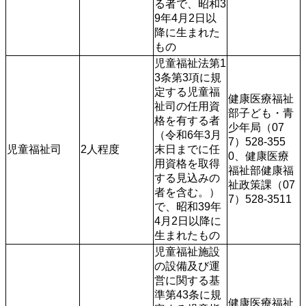
る者で、昭和3
9年4月2日以
降に生まれた
児童福祉法第1
3条第3項に規
定する児童福
健康医療福祉
祉司の任用資
部子ども・青
格を有する者
少年局（07
（令和6年3月
7）528-355
児童福祉司
2人程度
末日までに任
0、健康医療
用資格を取得
福祉部健康福
する見込みの
祉政策課（07
者を含む。）
7）528-3511
で、昭和39年
4月2日以降に
生まれたもの
児童福祉施設
の設備及び運
営に関する基
準第43条に規
健康医療福祉