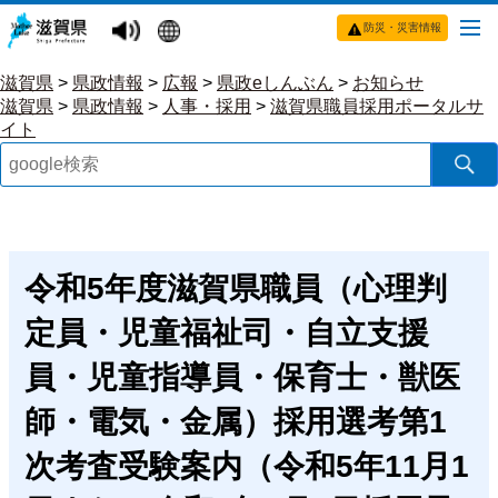
防災・災害情報
滋賀県
>
県政情報
>
広報
>
県政eしんぶん
>
お知らせ
滋賀県
>
県政情報
>
人事・採用
>
滋賀県職員採用ポータルサ
イト
令和5年度滋賀県職員（心理判
定員・児童福祉司・自立支援
員・児童指導員・保育士・獣医
師・電気・金属）採用選考第1
次考査受験案内（令和5年11月1