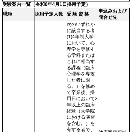
受験案内一覧（令和6年4月1日採用予定）
申込みおよび
職種
採用予定人数
受 験 資 格
問合せ先
次のいずれか
に該当する者

(1)4年制大学
において、心
理学を専修す
る学科または
これに相当す
る課程（臨床
心理学を専攻
した者に限
る。）を修め
て卒業後、採
用日において2
年以上の臨床
経験（大学院
における演習
を含む。）を
有する者で、