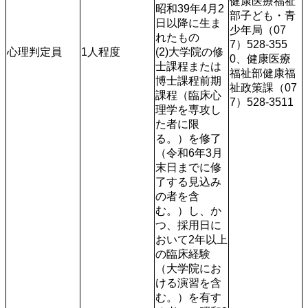
健康医療福祉
昭和39年4月2
部子ども・青
日以降に生ま
少年局（07
れたもの

7）528-355
心理判定員
1人程度
(2)大学院の修
0、健康医療
士課程または
福祉部健康福
博士課程前期
祉政策課（07
課程（臨床心
7）528-3511
理学を専攻し
た者に限
る。）を修了
（令和6年3月
末日までに修
了する見込み
の者を含
む。）し、か
つ、採用日に
おいて2年以上
の臨床経験
（大学院にお
ける演習を含
む。）を有す