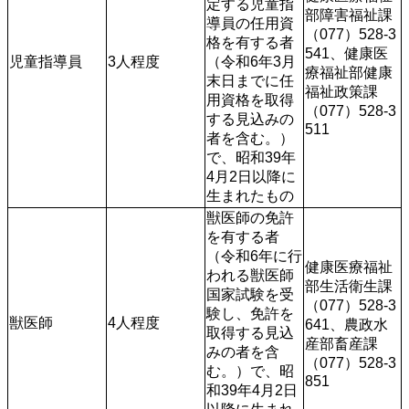
定する児童指
部障害福祉課
導員の任用資
（077）528-3
格を有する者
541、健康医
児童指導員
3人程度
（令和6年3月
療福祉部健康
末日までに任
福祉政策課
用資格を取得
（077）528-3
する見込みの
511
者を含む。）
で、昭和39年
4月2日以降に
生まれたもの
獣医師の免許
を有する者
（令和6年に行
健康医療福祉
われる獣医師
部生活衛生課
国家試験を受
（077）528-3
験し、免許を
獣医師
4人程度
641、農政水
取得する見込
産部畜産課
みの者を含
（077）528-3
む。）で、昭
851
和39年4月2日