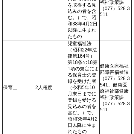
福祉政策課
を取得する見
（077）528-3
込みの者を含
511
む。）で、昭
和38年4月2日
以降に生まれ
たもの
児童福祉法
（昭和22年法
律第164号）
第18条の18第
健康医療福祉
1項の規定によ
部障害福祉課
る保育士の登
（077）528-3
録を受けた者
541、健康医
保育士
2人程度
（令和5年10
療福祉部健康
月末日までに
福祉政策課
登録を受ける
（077）528-3
見込みの者を
511
含む。）で、
昭和38年4月2
日以降に生ま
れたもの