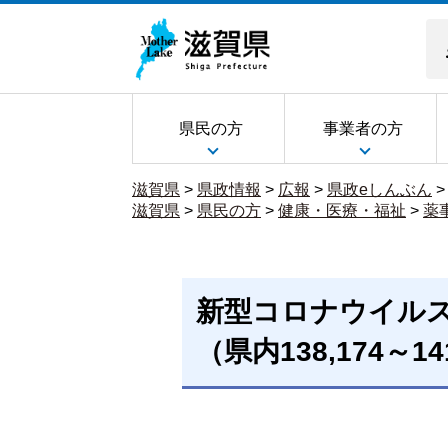
県民の方
事業者の方
滋賀県
>
県政情報
>
広報
>
県政eしんぶん
滋賀県
>
県民の方
>
健康・医療・福祉
>
薬
新型コロナウイル
（県内138,174～14