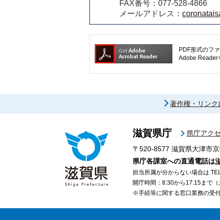
FAX番号：077-528-4866
メールアドレス：
coronatais
PDF形式のファ
Adobe R
著作権・リンク
滋賀県庁
県庁アク
〒520-8577
滋賀県大津市京
県庁各課室への直通電話は
担当所属が分からない場合は TEL 07
開庁時間：8:30から17:15ま
※手続等に関する窓口業務の受付時