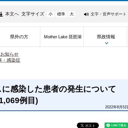
本文へ
文字サイズ
文字・音声サポート
小
標準
大
県外の方
県政情報
Mother Lake 琵琶湖
>
お知らせ
事・感染症
スに感染した患者の発生について
1,069例目)
2022年8月5