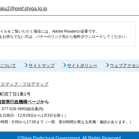
aku2@pref.shiga.lg.jp
イルをご覧いただく場合には、Adobe Readerが必要です。
eaderをお持ちでない方は、バナーのリンク先から無料ダウンロードしてください。
について
サイトマップ
サイトポリシー
ウェブアクセ
セスマップ・フロアマップ
町四丁目1番1号
滋賀県行政機構ページ
から
7-528-3993(総合案内)
で（土日祝日・12月29日から1月3日を除く）
間：9:00から17:00まで（一部、受付時間が異なる所属・施設があります。）
©Shiga Prefectural Government. All Rights Reserved.