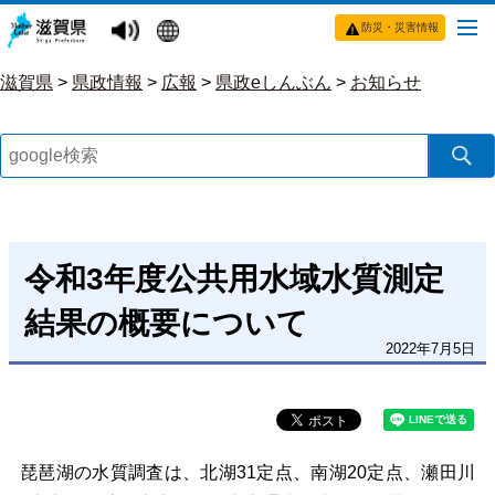
防災・災害情報
滋賀県
>
県政情報
>
広報
>
県政eしんぶん
>
お知らせ
令和3年度公共用水域水質測定
結果の概要について
2022年7月5日
琵琶湖の水質調査は、北湖31定点、南湖20定点、瀬田川