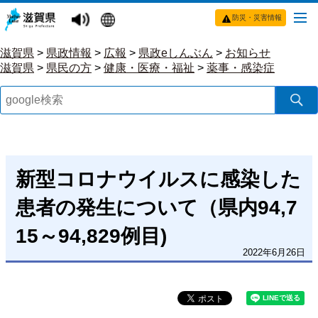
防災・災害情報
滋賀県
>
県政情報
>
広報
>
県政eしんぶん
>
お知らせ
滋賀県
>
県民の方
>
健康・医療・福祉
>
薬事・感染症
新型コロナウイルスに感染した
患者の発生について（県内94,7
15～94,829例目)
2022年6月26日