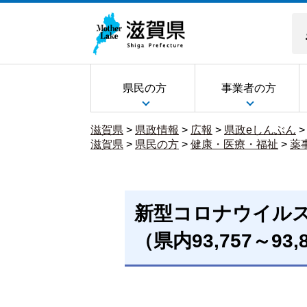
県民の方
事業者の方
滋賀県
>
県政情報
>
広報
>
県政eしんぶん
滋賀県
>
県民の方
>
健康・医療・福祉
>
薬
新型コロナウイル
（県内93,757～93,