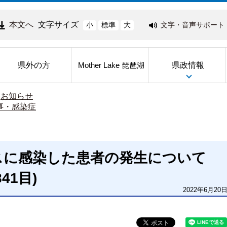
本文へ
文字サイズ
文字・音声サポート
小
標準
大
県外の方
県政情報
Mother Lake 琵琶湖
>
お知らせ
事・感染症
スに感染した患者の発生について
841目)
2022年6月20