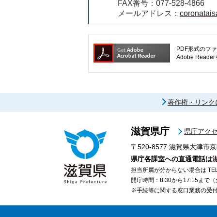
FAX番号：077-528-4866
メールアドレス：
coronatais
PDF形式のファ
Adobe R
著作権・リンク
滋賀県庁
県庁アク
〒520-8577
滋賀県大津市京
県庁各課室への直通電話は
担当所属が分からない場合は TEL 07
開庁時間：8:30から17:15ま
※手続等に関する窓口業務の受付時