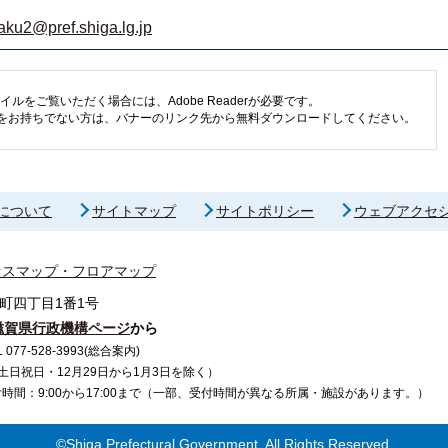
aku2@pref.shiga.lg.jp
イルをご覧いただく場合には、Adobe Readerが必要です。
eaderをお持ちでない方は、バナーのリンク先から無料ダウンロードしてください。
について
サイトマップ
サイトポリシー
ウェブアクセ
セスマップ・フロアマップ
町四丁目1番1号
滋賀県行政機構ページ
から
7-528-3993(総合案内)
で（土日祝日・12月29日から1月3日を除く）
間：9:00から17:00まで（一部、受付時間が異なる所属・施設があります。）
©Shiga Prefectural Government. All Rights Reserved.