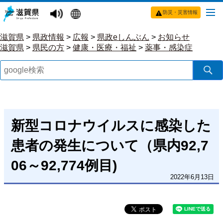
防災・災害情報
滋賀県
>
県政情報
>
広報
>
県政eしんぶん
>
お知らせ
滋賀県
>
県民の方
>
健康・医療・福祉
>
薬事・感染症
新型コロナウイルスに感染した
患者の発生について（県内92,7
06～92,774例目)
2022年6月13日