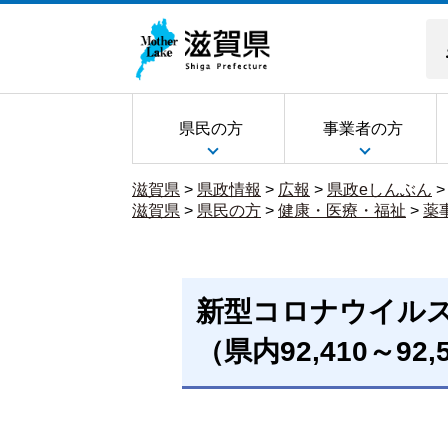
県民の方
事業者の方
滋賀県
>
県政情報
>
広報
>
県政eしんぶん
滋賀県
>
県民の方
>
健康・医療・福祉
>
薬
新型コロナウイル
（県内92,410～92,