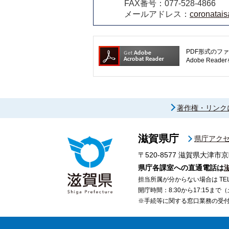
FAX番号：077-528-4866
メールアドレス：
coronatais
PDF形式のファ
Adobe R
著作権・リンク
滋賀県庁
県庁アク
〒520-8577
滋賀県大津市京
県庁各課室への直通電話は
担当所属が分からない場合は TEL 07
開庁時間：8:30から17:15ま
※手続等に関する窓口業務の受付時