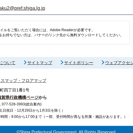
aku2@pref.shiga.lg.jp
イルをご覧いただく場合には、Adobe Readerが必要です。
eaderをお持ちでない方は、バナーのリンク先から無料ダウンロードしてください。
について
サイトマップ
サイトポリシー
ウェブアクセ
セスマップ・フロアマップ
町四丁目1番1号
滋賀県行政機構ページ
から
7-528-3993(総合案内)
で（土日祝日・12月29日から1月3日を除く）
間：9:00から17:00まで（一部、受付時間が異なる所属・施設があります。）
©Shiga Prefectural Government. All Rights Reserved.