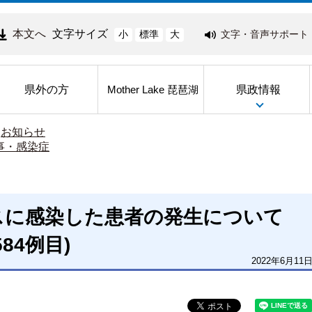
本文へ
文字サイズ
文字・音声サポート
小
標準
大
県外の方
県政情報
Mother Lake 琵琶湖
>
お知らせ
事・感染症
スに感染した患者の発生について
584例目)
2022年6月11