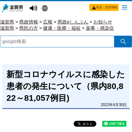
防災・災害情報
滋賀県
>
県政情報
>
広報
>
県政eしんぶん
>
お知らせ
滋賀県
>
県民の方
>
健康・医療・福祉
>
薬事・感染症
新型コロナウイルスに感染した
患者の発生について（県内80,8
22～81,057例目)
2022年4月30日