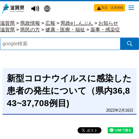
防災・災害情報
滋賀県
>
県政情報
>
広報
>
県政eしんぶん
>
お知らせ
滋賀県
>
県民の方
>
健康・医療・福祉
>
薬事・感染症
新型コロナウイルスに感染した
患者の発生について（県内36,8
43~37,708例目)
2022年2月16日