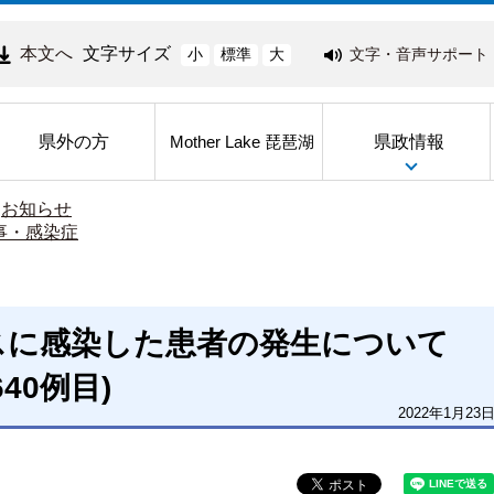
本文へ
文字サイズ
文字・音声サポート
小
標準
大
県外の方
県政情報
Mother Lake 琵琶湖
>
お知らせ
事・感染症
スに感染した患者の発生について
640例目)
2022年1月23