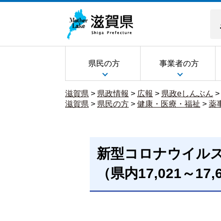
県民の方
事業者の方
滋賀県
>
県政情報
>
広報
>
県政eしんぶん
滋賀県
>
県民の方
>
健康・医療・福祉
>
薬
新型コロナウイル
（県内17,021～17,