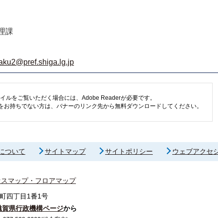
理課
aku2@pref.shiga.lg.jp
イルをご覧いただく場合には、Adobe Readerが必要です。
eaderをお持ちでない方は、バナーのリンク先から無料ダウンロードしてください。
について
サイトマップ
サイトポリシー
ウェブアクセ
セスマップ・フロアマップ
町四丁目1番1号
滋賀県行政機構ページ
から