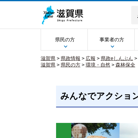
県民の方
事業者の方
滋賀県
>
県政情報
>
広報
>
県政eしんぶん
滋賀県
>
県民の方
>
環境・自然
>
森林保全
みんなでアクション