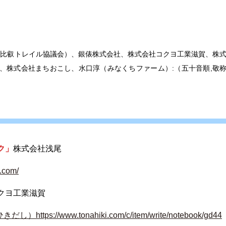
比叡トレイル協議会）、銀俵株式会社、株式会社コクヨ工業滋賀、株
）、株式会社まちおこし、水口淳（みなくちファーム）:（五十音順
,
敬
ク」
株式会社浅尾
com/
クヨ工業滋賀
://www.tonahiki.com/c/item/write/notebook/gd44