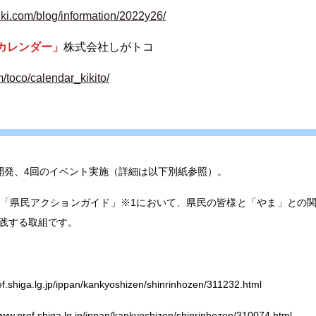
om/blog/information/2022y26/
カレンダー」
株式会社しがトコ
co/calendar_kikito/
開発、4回のイベント実施（詳細は以下別紙参照）。
「県民アクションガイド」※1において、県民の皆様と「やま」との
実践する取組です。
ef.shiga.lg.jp/ippan/kankyoshizen/shinrinhozen/311232.html
www.pref.shiga.lg.jp/ippan/kankyoshizen/shinrinhozen/310074.html