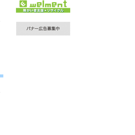
な
T
普