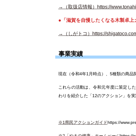
→（取扱店情報）https://www.tonahiki.c
●「滋賀を自慢したくなる木製卓上
→（しがトコ）https://shigatoco.com/to
事業実績
現在（令和4年1月時点）、5種類の商品
これらの活動は、令和元年度に策定した
わりを紹介した「12のアクション」を
※1県民アクションガイド
https://www.pr
※2「やまの健康」ホームぺージ
https://