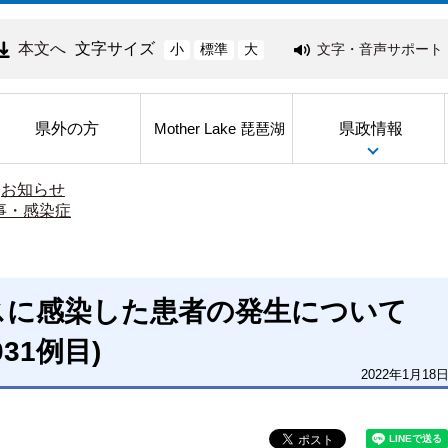
本文へ
文字サイズ
文字・音声サポート
小
標準
大
県外の方
県政情報
Mother Lake 琵琶湖
>
お知らせ
事・感染症
スに感染した患者の発生について
031例目)
2022年1月18