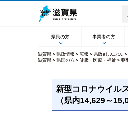
県民の方
事業者の方
滋賀県
>
県政情報
>
広報
>
県政eしんぶん
滋賀県
>
県民の方
>
健康・医療・福祉
>
薬
新型コロナウイル
（県内14,629～15,