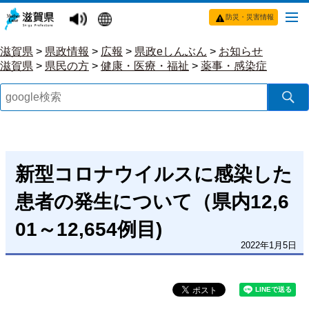
防災・災害情報
滋賀県
>
県政情報
>
広報
>
県政eしんぶん
>
お知らせ
滋賀県
>
県民の方
>
健康・医療・福祉
>
薬事・感染症
新型コロナウイルスに感染した
患者の発生について（県内12,6
01～12,654例目)
2022年1月5日