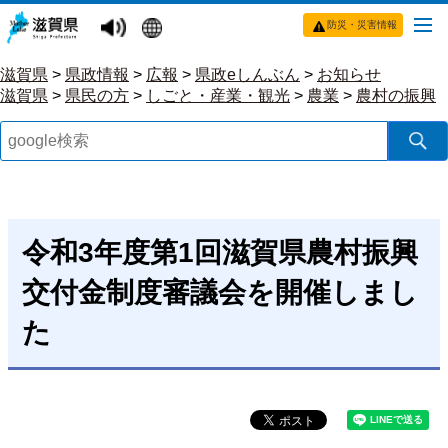
防災・災害情報
滋賀県
>
県政情報
>
広報
>
県政eしんぶん
>
お知らせ
滋賀県
>
県民の方
>
しごと・産業・観光
>
農業
>
農村の振興
令和3年度第1回滋賀県農村振興
交付金制度審議会を開催しまし
た