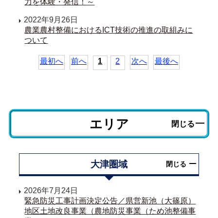
力を体験・発信！～
2022年9月26日
農業農村整備におけるICT技術の推進の取組みに
ついて
最初へ
前へ
1
2
次へ
最後へ
エリア
閉じる
大津圏域
閉じる
2026年7月24日
緊急防災工事計画決定公告／県営新池（大篠原）
地区土地改良事業（農地防災事業（ため池整備事