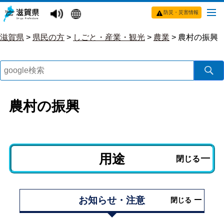
防災・災害情報
滋賀県
>
県民の方
>
しごと・産業・観光
>
農業
>
農村の振興
農村の振興
用途
閉じる
お知らせ・注意
閉じる