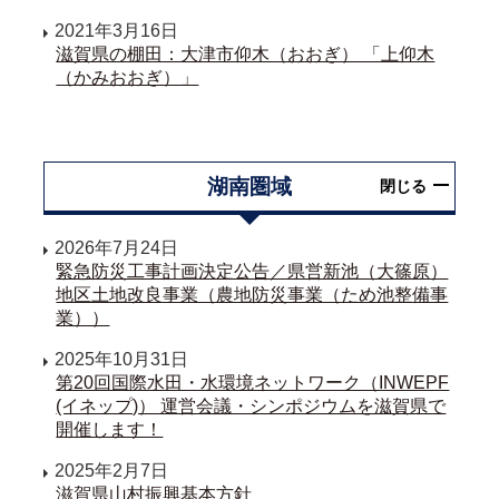
2021年3月16日
滋賀県の棚田：大津市仰木（おおぎ） 「上仰木
（かみおおぎ）」
湖南圏域
閉じる
2026年7月24日
緊急防災工事計画決定公告／県営新池（大篠原）
地区土地改良事業（農地防災事業（ため池整備事
業））
2025年10月31日
第20回国際水田・水環境ネットワーク（INWEPF
(イネップ)） 運営会議・シンポジウムを滋賀県で
開催します！
2025年2月7日
滋賀県山村振興基本方針