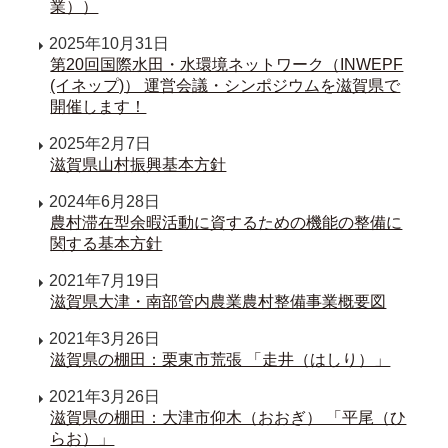
業））
2025年10月31日
第20回国際水田・水環境ネットワーク（INWEPF
(イネップ)） 運営会議・シンポジウムを滋賀県で
開催します！
2025年2月7日
滋賀県山村振興基本方針
2024年6月28日
農村滞在型余暇活動に資するための機能の整備に
関する基本方針
2021年7月19日
滋賀県大津・南部管内農業農村整備事業概要図
2021年3月26日
滋賀県の棚田：栗東市荒張 「走井（はしり）」
2021年3月26日
滋賀県の棚田：大津市仰木（おおぎ） 「平尾（ひ
らお）」