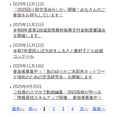
2025年12月11日
『2025語り部交流会inしが』開催！みなさんのご
参加をお待ちしています！
2025年11月21日
令和8年度第1回滋賀県農村振興交付金制度審議会
を開催します。
2025年11月12日
令和7年度田んぼ大好きふるさと農村子ども絵画
コンクール
2025年11月10日
参加者募集中！「魚のゆりかご水田米ネットワー
ク強化のための交流研究会」を開催します
2025年9月25日
ご自身のスマホで動画編集・SNS投稿が学べる
「情報発信スキルアップ研修」 参加者募集中！
最初へ
前へ
1
2
3
4
次へ
最後へ