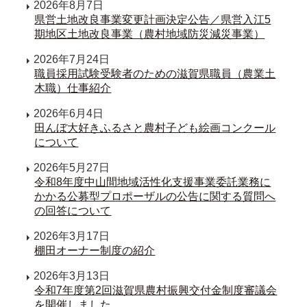
2026年8月7日
県営土地改良事業変更計画決定公告／県営入江5
期地区土地改良事業（農村地域防災減災事業）
2026年7月24日
職員採用試験受験者のための滋賀県職員（農業土
木職）仕事紹介
2026年6月4日
田んぼ大好きふるさと農村子ども絵画コンクール
について
2026年5月27日
令和8年度中山間地域活性化支援事業委託業務に
かかる公募型プロポーザルの公告に関する質問へ
の回答について
2026年3月17日
棚田オーナー制度の紹介
2026年3月13日
令和7年度第2回滋賀県農村振興交付金制度審議会
を開催しました