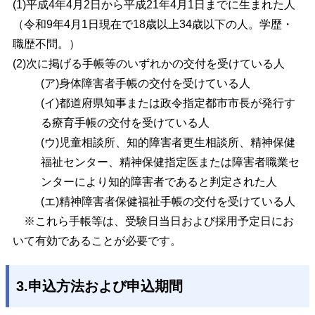
(1)
平成4年4月2日から平成21年4月1日までに生まれた人
（令和9年4月1日現在で18歳以上34歳以下の人。学歴・
職歴不問。）
(2)
次に掲げる手帳等のいずれかの交付を受けている人
(ア)身体障害者手帳の交付を受けている人
(イ)都道府県知事または政令指定都市市長が発行す
る療育手帳の交付を受け
ている
人
(ウ)児童相談所、知的障害者更生相談所、精神保健
福祉センター、精神保健
指定医または障害者職業セ
ンターにより知的障害者であると判定された
人
(エ)精神障害者保健福祉手帳の交付を受けている人
※これら手帳等は、受験日当日および採用予定日にお
いて有効であることが必要です。
3.申込方法および申込期間