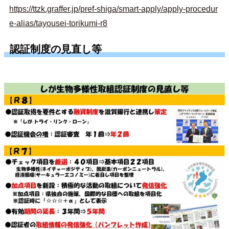
https://ttzk.graffer.jp/pref-shiga/smart-apply/apply-procedur
e-alias/tayousei-torikumi-r8
認証制度の見直し等