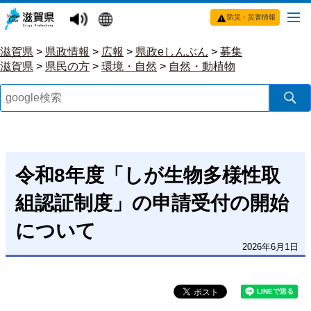
防災・災害情報
滋賀県
>
県政情報
>
広報
>
県政eしんぶん
>
募集
滋賀県
>
県民の方
>
環境・自然
>
自然・動植物
令和8年度「しが生物多様性取
組認証制度」の申請受付の開始
について
2026年6月1日