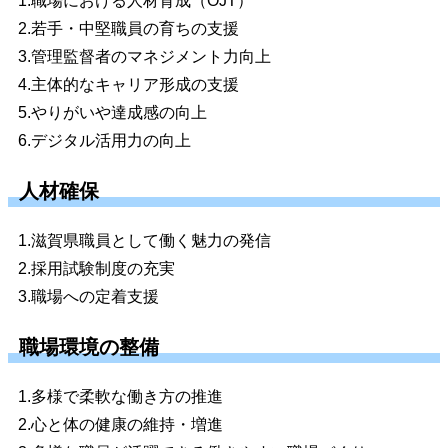
1.職場における人材育成（OJT）
2.若手・中堅職員の育ちの支援
3.管理監督者のマネジメント力向上
4.主体的なキャリア形成の支援
5.やりがいや達成感の向上
6.デジタル活用力の向上
人材確保
1.滋賀県職員として働く魅力の発信
2.採用試験制度の充実
3.職場への定着支援
職場環境の整備
1.多様で柔軟な働き方の推進
2.心と体の健康の維持・増進