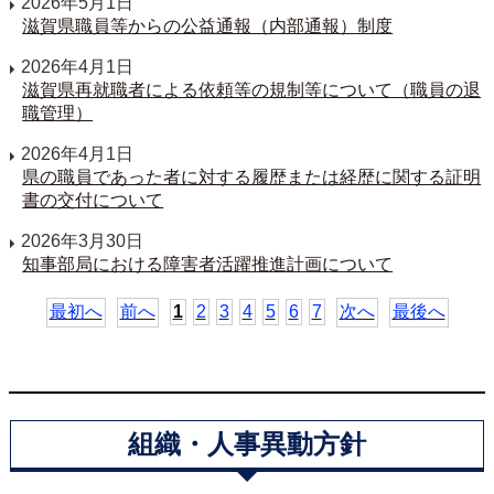
2026年5月1日
滋賀県職員等からの公益通報（内部通報）制度
2026年4月1日
滋賀県再就職者による依頼等の規制等について（職員の退
職管理）
2026年4月1日
県の職員であった者に対する履歴または経歴に関する証明
書の交付について
2026年3月30日
知事部局における障害者活躍推進計画について
最初へ
前へ
1
2
3
4
5
6
7
次へ
最後へ
組織・人事異動方針