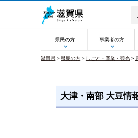
県民の方
事業者の方
滋賀県
>
県民の方
>
しごと・産業・観光
>
大津・南部 大豆情