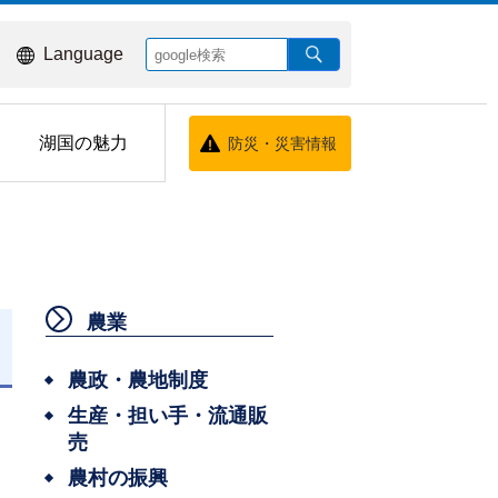
Language
湖国の魅力
防災・災害情報
農業
日
農政・農地制度
生産・担い手・流通販
売
農村の振興