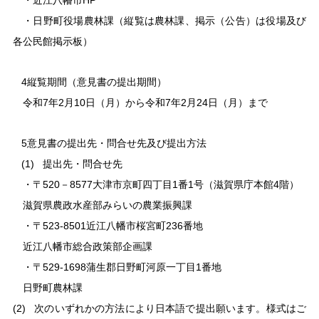
・近江八幡市HP
・日野町役場農林課（縦覧は農林課、掲示（公告）は役場及び
各公民館掲示板）
4
縦覧期間（意見書の提出期間）
令和7年2月10日（月）から令和7年2月24日（月）まで
5
意見書の提出先・問合せ先及び提出方法
(1)
提出先・問合せ先
・〒520－8577大津市京町
四丁目
1番1号（滋賀県庁本館4階）
滋賀県農政水産部みらいの農業振興課
・〒523-8501近江八幡市桜宮町236番地
近江八幡市総合政策部企画課
・〒529-1698蒲生郡日野町河原一丁目1番地
日野町農林課
(2)
次のいずれかの方法により日本語で提出願います。様式はご