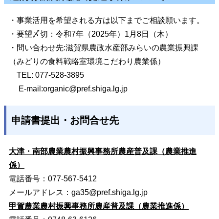
・事業活用を希望される方は以下までご相談願います。
・要望〆切：令和7年（2025年）1月8日（木）
・問い合わせ先:滋賀県農政水産部みらいの農業振興課
（みどりの食料戦略室環境こだわり農業係）
TEL: 077‐528-3895
E-mail:
organic@pref.shiga.lg.jp
申請書提出・お問合せ先
大津・南部農業農村振興事務所農産普及課（農業推進
係）
電話番号：077-567-5412
メールアドレス：
ga35@pref.shiga.lg.jp
甲賀農業農村振興事務所農産普及課（農業推進係）