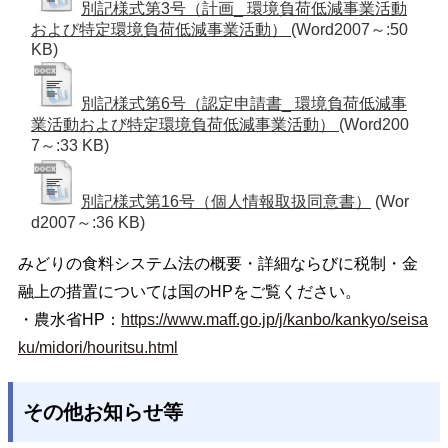
別記様式第3号（計画_ 環境負荷低減事業活動
および特定環境負荷低減事業活動）
(Word2007～:50
KB)
別記様式第6号（認定申請書_ 環境負荷低減事
業活動および特定環境負荷低減事業活動）
(Word200
7～:33 KB)
別記様式第16号（個人情報取扱同意書）
(Wor
d2007～:36 KB)
みどりの食料システム法の概要・詳細ならびに税制・金
融上の措置については国のHPをご覧ください。
・農水省HP：
https://www.maff.go.jp/j/kanbo/kankyo/seisa
ku/midori/houritsu.html
その他お知らせ等