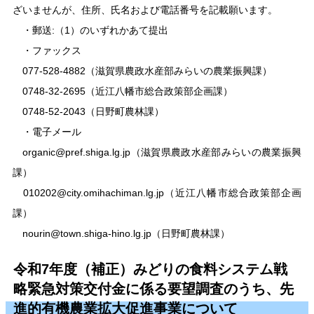
ざいませんが、住所、氏名および電話番号を記載願います。
・郵送:（1）のいずれかあて提出
・ファックス
077-528-4882（滋賀県農政水産部みらいの農業振興課）
0748-32-2695（近江八幡市総合政策部企画課）
0748-52-2043（日野町農林課）
・電子メール
organic@pref.shiga.lg.jp
（
滋賀県農政水産部みらいの農業振興
課）
010202@city.omihachiman.lg.jp
（近江八幡市総合政策部企画
課）
nourin@town.shiga-hino.lg.jp
（
日野町農林課）
令和7年度（補正）みどりの食料システム戦
略緊急対策交付金に係る要望調査のうち、先
進的有機農業拡大促進事業について