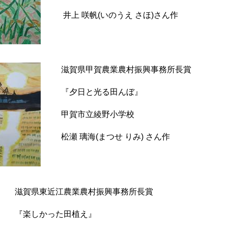
井上 咲帆(いのうえ さほ)さん作
滋賀県甲賀農業農村振興事務所長賞
『夕日と光る田んぼ』
甲賀市立綾野小学校
松瀬 璃海(まつせ りみ) さん作
滋賀県東近江農業農村振興事務所長賞
『楽しかった田植え』