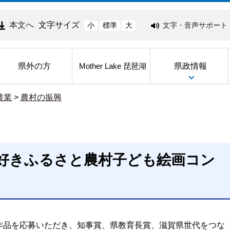
本文へ
文字サイズ
文字・音声サポート
小
標準
大
県外の方
県政情報
Mother Lake 琵琶湖
農業
>
農村の振興
好きふるさと農村子ども絵画コン
点の作品を応募いただき、知事賞、県教育長賞、滋賀県世代をつな