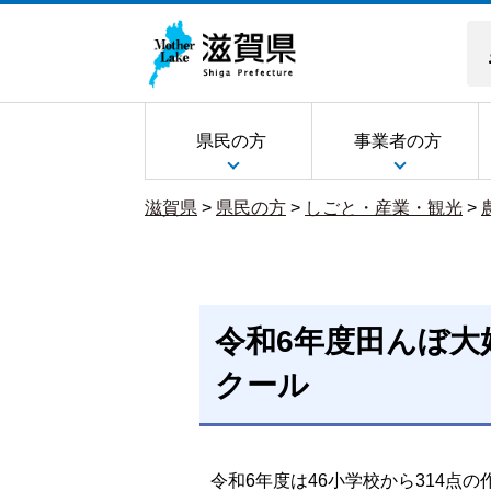
県民の方
事業者の方
滋賀県
>
県民の方
>
しごと・産業・観光
>
令和6年度田んぼ大
クール
令和6年度は46小学校から314