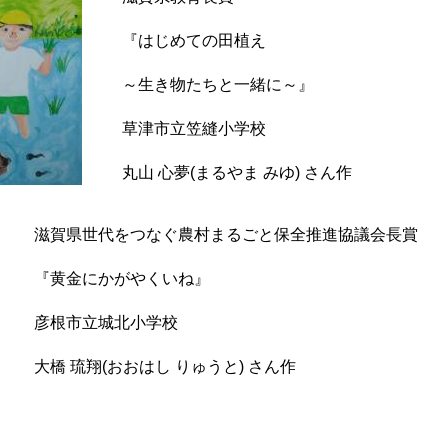
『はじめての田植え
～生き物たちと一緒に～』
草津市立笠縫小学校
丸山 心夢(まるやま みゆ) さん作
滋賀県世代をつなぐ農村まるごと保全推進協議会長賞
『黄金にかがやくいね』
彦根市立城北小学校
大橋 琉翔(おおはし りゅうと) さん作