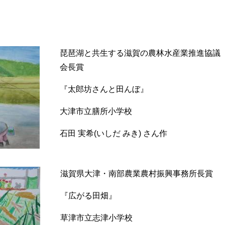
琵琶湖と共生する滋賀の農林水産業推進協議
会長賞
『太郎坊さんと田んぼ』
大津市立膳所小学校
石田 実希(いしだ みき) さん作
滋賀県大津・南部農業農村振興事務所長賞
『広がる田畑』
草津市立志津小学校