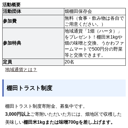
活動概要
活動団体
畑棚田保存会
無料（食事・飲み物は各自で
参加費
ご用意ください。）
地域通貨「1畑（ハータ）」
をプレゼント！棚田米1kgや
参加特典
畑の味噌と交換、うかわファ
ームマートで500円分の野菜
等と交換できます。
定員
20名
地域通貨とは？
棚田トラスト制度
棚田トラスト制度寄附金、募集中です。
3,000円以上
ご寄附いただいた方には、畑地区で収穫した
美味しい
棚田米1kgまたは味噌700g
を差し上げます
。