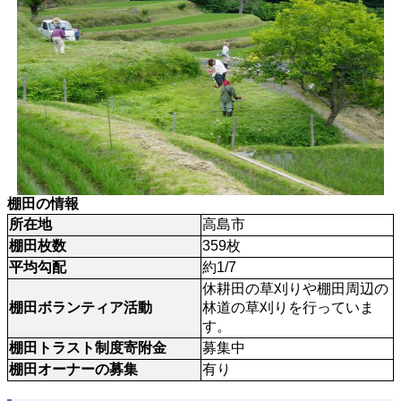
棚田の情報
所在地
高島市
棚田枚数
359枚
平均勾配
約1/7
休耕田の草刈りや棚田周辺の
棚田ボランティア活動
林道の草刈りを行っていま
す。
棚田トラスト制度寄附金
募集中
棚田オーナーの募集
有り