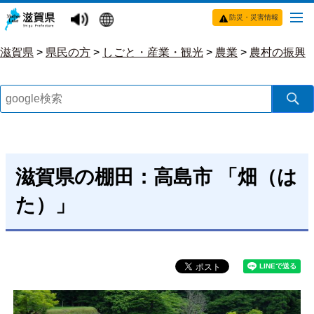
防災・災害情報
滋賀県
>
県民の方
>
しごと・産業・観光
>
農業
>
農村の振興
滋賀県の棚田：高島市 「畑（は
た）」