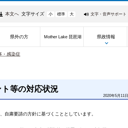
本文へ
文字サイズ
文字・音声サポート
小
標準
大
県外の方
県政情報
Mother Lake 琵琶湖
事・感染症
ント等の対応状況
2020年5月11
、自粛要請の方針に基づくこととしています。