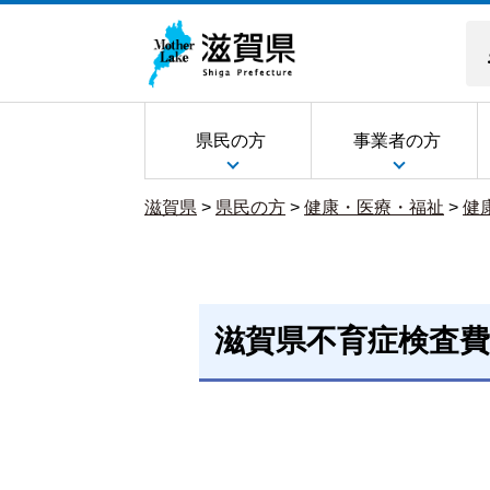
県民の方
事業者の方
滋賀県
>
県民の方
>
健康・医療・福祉
>
健
滋賀県不育症検査