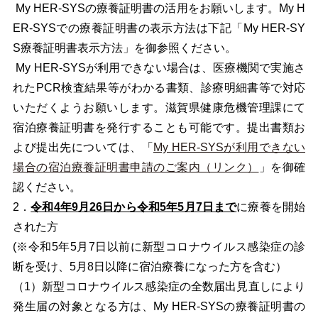
My HER-SYSの療養証明書の活用をお願いします。My H
ER-SYSでの療養証明書の表示方法は下記「My HER-SY
S療養証明書表示方法」を御参照ください。
My HER-SYSが利用できない場合は、医療機関で実施さ
れたPCR検査結果等がわかる書類、診療明細書等で対応
いただくようお願いします。滋賀県健康危機管理課にて
宿泊療養証明書を発行することも可能です。提出書類お
よび提出先については、「
My HER-SYSが利用できない
場合の宿泊療養証明書申請のご案内（リンク）
」を御確
認ください。
2．
令和4年9月26日から令和5年5月7日まで
に療養を開始
された方
(※令和5年5
月7日以前に新型コロナウイルス感染症の診
断を受け、5月8日以降に宿泊療養になった方を含む）
（1）新型コロナウイルス感染症の全数届出見直しにより
発生届の対象となる方は、My HER-SYSの療養証明書の