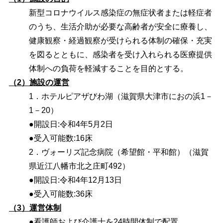
新型コロナウイルス感染症の無症状者または軽症者
のうち、生活介助が必要な高齢者が安全に療養し、
健康観察・経過観察が受けられる体制の確保・充実
を図るとともに、感染者を受け入れられる医療提供
体制への負荷を軽減することを目的とする。
（2）施設の運営
1．ホテルピアザびわ湖（滋賀県大津市におの浜1－
1－20）
●開設日:令和4年5月2日
●受入可能数:16床
2．ヴォーリズ記念病院
（希望館・平和館）
（滋賀
県近江八幡市北之庄町492）
●開設日:令和4年12月13日
●受入可能数:36床
（3）運営体制
●看護師および介護士を24時間体制で配置