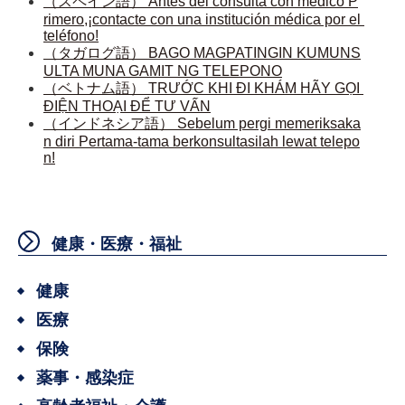
（スペイン語）
 Antes del consulta con médico P
rimero,¡contacte con una institución médica por el 
teléfono!
（タガログ語）
 BAGO MAGPATINGIN KUMUNS
ULTA MUNA GAMIT NG TELEPONO
（ベトナム語）
 TRƯỚC KHI ĐI KHÁM HÃY GỌI 
ĐIỆN THOẠI ĐỂ TƯ VẤN
（インドネシア語）
 Sebelum pergi memeriksaka
n diri Pertama-tama berkonsultasilah lewat telepo
n!
健康・医療・福祉
健康
医療
保険
薬事・感染症