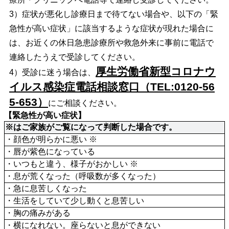
3）症状が悪化し診療日まで待てない場合や、以下の「緊
急性が高い症状」に該当するような症状が現れた場合に
は、お近くの休日急患診療所や救急外来に事前に電話で
連絡したうえで受診してください。
厚生労働省新型コロナウ
4）受診に迷う場合は、
イルス感染症電話相談窓口（TEL:0120-56
5-653）
にご相談ください。
【緊急性が高い症状】
※はご家族がご覧になって判断した場合です。
・顔色が明らかに悪い ※
・唇が紫色になっている
・いつもと違う、様子がおかしい ※
・息が荒くなった（呼吸数が多くなった）
・急に息苦しくなった
・生活をしていて少し動くと息苦しい
・胸の痛みがある
・横になれない。座らないと息ができない