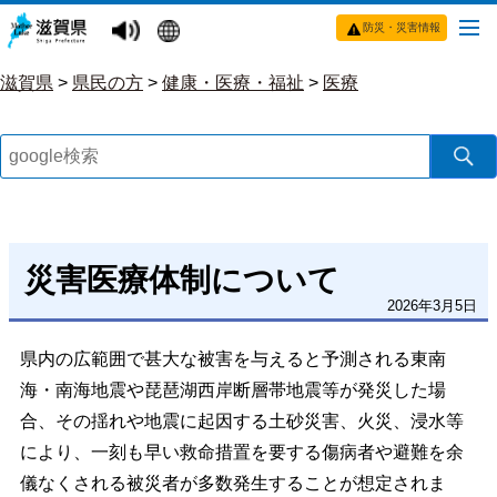
防災・災害情報
滋賀県
>
県民の方
>
健康・医療・福祉
>
医療
災害医療体制について
2026年3月5日
県内の広範囲で甚大な被害を与えると予測される東南
海・南海地震や琵琶湖西岸断層帯地震等が発災した場
合、その揺れや地震に起因する土砂災害、火災、浸水等
により、一刻も早い救命措置を要する傷病者や避難を余
儀なくされる被災者が多数発生することが想定されま