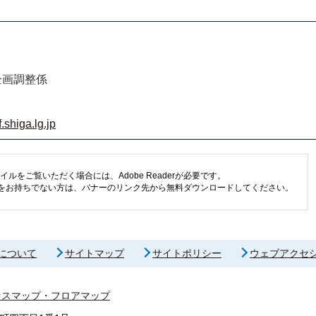
企画調整係
shiga.lg.jp
イルをご覧いただく場合には、Adobe Readerが必要です。
eaderをお持ちでない方は、バナーのリンク先から無料ダウンロードしてください。
について
サイトマップ
サイトポリシー
ウェブアクセ
セスマップ・フロアマップ