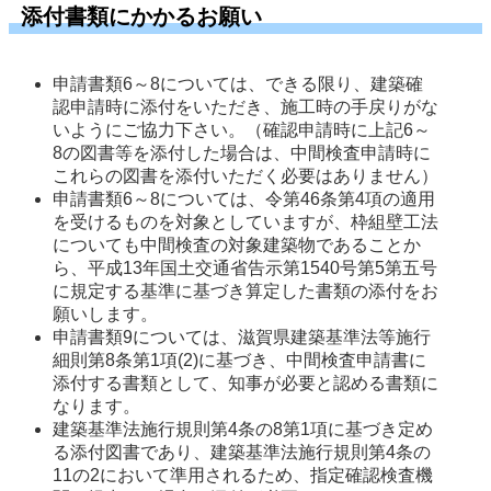
添付書類にかかるお願い
申請書類6～8については、できる限り、建築確
認申請時に添付をいただき、施工時の手戻りがな
いようにご協力下さい。（確認申請時に上記6～
8の図書等を添付した場合は、中間検査申請時に
これらの図書を添付いただく必要はありません）
申請書類6～8については、令第46条第4項の適用
を受けるものを対象としていますが、枠組壁工法
についても中間検査の対象建築物であることか
ら、平成13年国土交通省告示第1540号第5第五号
に規定する基準に基づき算定した書類の添付をお
願いします。 
申請書類9については、滋賀県建築基準法等施行
細則第8条第1項(2)に基づき、中間検査申請書に
添付する書類として、知事が必要と認める書類に
なります。
建築基準法施行規則第4条の8第1項に基づき定め
る添付図書であり、建築基準法施行規則第4条の
11の2において準用されるため、指定確認検査機