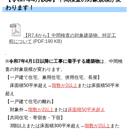
わります！
【R7.4から】中間検査の対象建築物、特定工
程について
(PDF:190 KB)
.
※
令和7年4月1日以降に工事に着手する建築物
は、中間検
査の対象規模が変わります。
【一戸建て住宅、兼用住宅、併用住宅、長屋】
床面積50平米超え→
階数が2以上
または床面積50平米
超え
【一戸建て住宅の離れ】
対象外→
階数が2以上
または
床面積50平米超え
【共同住宅・寄宿舎・下宿】
3階以上または床面積300平米超え→
階数が2以上
また