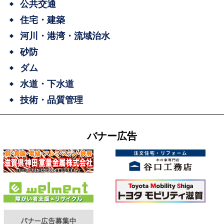
公共交通
住宅・建築
河川・港湾・流域治水
砂防
ダム
水道・下水道
技術・品質管理
バナー広告