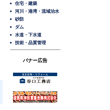
住宅・建築
河川・港湾・流域治水
砂防
ダム
水道・下水道
技術・品質管理
バナー広告