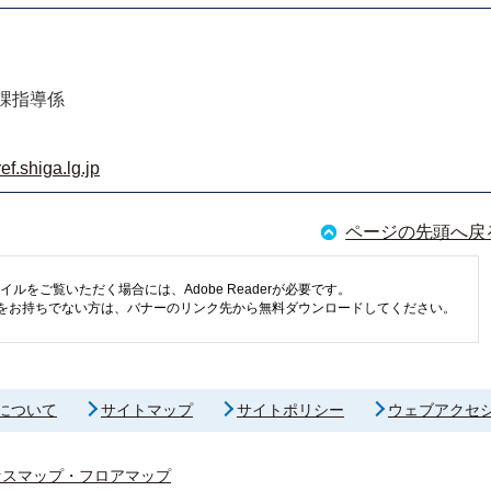
課指導係
f.shiga.lg.jp
ページの先頭へ戻
イルをご覧いただく場合には、Adobe Readerが必要です。
eaderをお持ちでない方は、バナーのリンク先から無料ダウンロードしてください。
について
サイトマップ
サイトポリシー
ウェブアクセ
セスマップ・フロアマップ