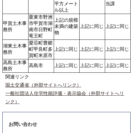
平方メート
当課
ル以上
栗東市野洲
上記の規模
甲賀土木事
市甲賀市湖
未満の建築
上記に同じ
上記に同じ
務所
南市日野町
物
竜王町
愛荘町豊郷
湖東土木事
町甲良町多
上記に同じ
上記に同じ
上記に同じ
務所
賀町米原市
高島土木事
高島市
上記に同じ
上記に同じ
上記に同じ
務所
関連リンク
国土交通省（外部サイトへリンク）
一般社団法人住宅性能評価・表示協会（外部サイトへリ
ンク）
お問い合わせ