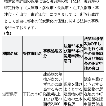
物新築等計画の認定に係る滋賀県の窓口なお、滋賀県の
特定行政庁（大津市・彦根市・長浜市・近江八幡市・草
津市・守山市・東近江市）につきましては、所管行政庁
として独自に都市の低炭素化の促進に関する法律の事務
を行っております。
（表）
法第54条第
2項の申し
法第53条及
出を行う場
事務処理区
び第55条の
機関名称
管轄市町名
合の法第53
分
認定申請の
条及び第55
窓口
条の認定申
請の窓口
建築物の規
模が次のい
認定を受け
ずれかに該
認定を受け
ようとする
当するもの
ようとする
建築物の所
滋賀県庁
下記の市町
階数4以上
建築物の所
在地の市町
および延べ
在地の土木
の建築確認
面積2,000
事務所
申請受付担