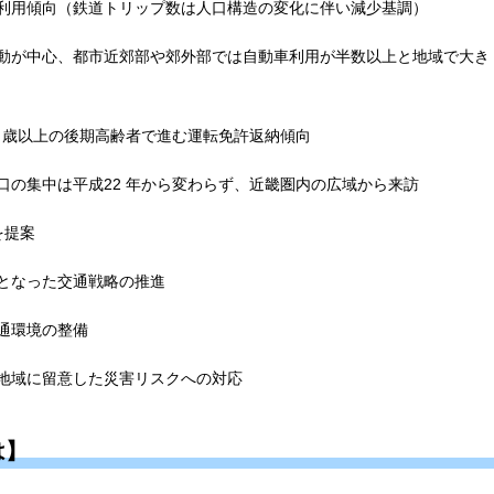
利用傾向（鉄道トリップ数は人口構造の変化に伴い減少基調）
動が中心、都市近郊部や郊外部では自動車利用が半数以上と地域
で大き
 歳以上の後期高齢者で進む運転免許返納傾向
の集中は平成22 年から変わらず、近畿圏内の広域から来訪
を提案
となった交通戦略の推進
通環境の整備
地域に留意した災害リスクへの対応
は】