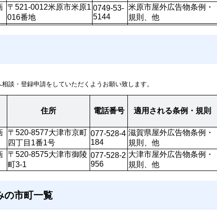
画
〒521-0012米原市米原1
米原市屋外広告物条例・
0749-53-
5144
016番地
規則、他
へ相談・登録申請をしていただくようお願い致します。
住所
電話番号
適用される条例・規則
画
〒520-8577大津市京町
滋賀県屋外広告物条例・
077-528-4
184
四丁目1番1号
規則、他
画
〒520-8575大津市御陵
大津市屋外広告物条例・
077-528-2
956 
町3-1 
規則、他
みの市町一覧