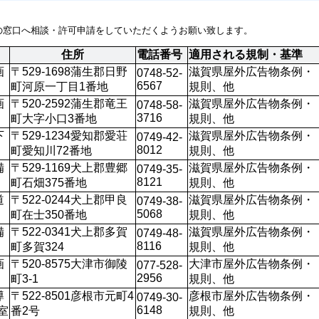
の窓口へ相談・許可申請をしていただくようお願い致します。
住所
電話番号
適用される規制・基準
画
〒529-1698蒲生郡日野
滋賀県屋外広告物条例・
0748-52-
6567
町河原一丁目1番地
規則、他
画
〒520-2592蒲生郡竜王
滋賀県屋外広告物条例・
0748-58-
3716 
町大字小口3番地
規則、他
下
〒529-1234愛知郡愛荘
滋賀県屋外広告物条例・
0749-42-
8012
町愛知川72番地
規則、他
備
〒529-1169犬上郡豊郷
滋賀県屋外広告物条例・
0749-35-
8121 
町石畑375番地
規則、他
道
〒522-0244犬上郡甲良
滋賀県屋外広告物条例・
0749-38-
5068
町在士350番地
規則、他
備
〒522-0341犬上郡多賀
滋賀県屋外広告物条例・
0749-48-
8116
町多賀324
規則、他
画
〒520-8575大津市御陵
大津市屋外広告物条例・
077-528-
2956
町3-1
規則、他
導
〒522-8501彦根市元町4
彦根市屋外広告物条例・
0749-30-
6148
室
番2号
規則、他