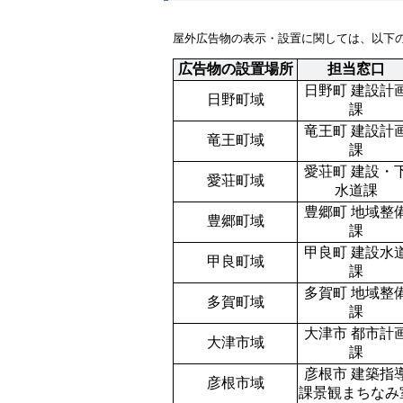
屋外広告物の表示・設置に関しては、以下
広告物の設置場所
担当窓口
日野町 建設計
日野町域
課
竜王町 建設計
竜王町域
課
愛荘町 建設・
愛荘町域
水道課
豊郷町 地域整
豊郷町域
課
甲良町 建設水
甲良町域
課
多賀町 地域整
多賀町域
課
大津市 都市計
大津市域
課
彦根市 建築指
彦根市域
課景観まちなみ