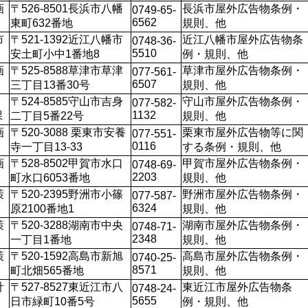
画
〒526-8501長浜市八幡
長浜市屋外広告物条例・
0749-65-
6562
東町632番地
規則、他
市
〒521-1392近江八幡市
近江八幡市屋外広告物条
0748-36-
5510
安土町小中1番地8
例・規則、他
画
〒525-8588草津市草津
草津市屋外広告物条例・
077-561-
6507
三丁目13番30号
規則、他
〒524-8585守山市吉身
守山市屋外広告物条例・
077-582-
1132
課
二丁目5番22号
規則、他
画
〒520-3088 栗東市安養
栗東市屋外広告物等に関
077-551-
0116
寺一丁目13-33
する条例・規則、他
画
〒528-8502甲賀市水口
甲賀市屋外広告物条例・
0748-69-
2203
町水口6053番地
規則、他
策
〒520-2395野洲市小篠
野洲市屋外広告物条例・
077-587-
6324
原2100番地1
規則、他
策
〒520-3288湖南市中央
湖南市屋外広告物条例・
0748-71-
2348
一丁目1番地
規則、他
策
〒520-1592高島市新旭
高島市屋外広告物条例・
0740-25-
8571
町北畑565番地
規則、他
計
〒527-8527東近江市八
東近江市屋外広告物条
0748-24-
5655
日市緑町10番5号
例・規則、他