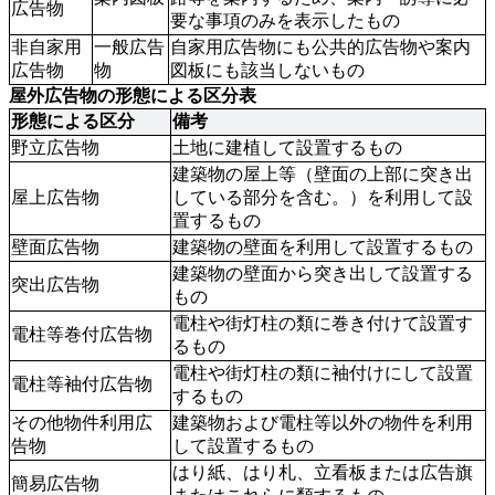
広告物
要な事項のみを表示したもの
非自家用
一般広告
自家用広告物にも公共的広告物や案内
広告物
物
図板にも該当しないもの
屋外広告物の形態による区分表
形態による区分
備考
野立広告物
土地に建植して設置するもの
建築物の屋上等（壁面の上部に突き出
屋上広告物
している部分を含む。）を利用して設
置するもの
壁面広告物
建築物の壁面を利用して設置するもの
建築物の壁面から突き出して設置する
突出広告物
もの
電柱や街灯柱の類に巻き付けて設置す
電柱等巻付広告物
るもの
電柱や街灯柱の類に袖付けにして設置
電柱等袖付広告物
するもの
その他物件利用広
建築物および電柱等以外の物件を利用
告物
して設置するもの
はり紙、はり札、立看板または広告旗
簡易広告物