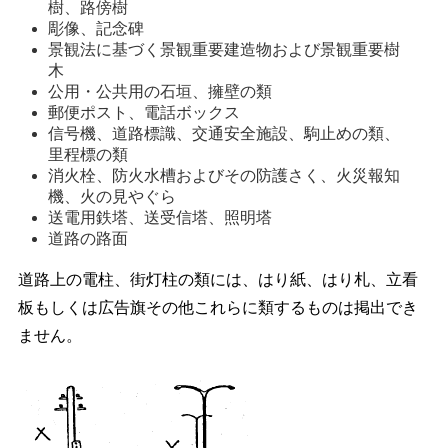
樹、路傍樹
彫像、記念碑
景観法に基づく景観重要建造物および景観重要樹
木
公用・公共用の石垣、擁壁の類
郵便ポスト、電話ボックス
信号機、道路標識、交通安全施設、駒止めの類、
里程標の類
消火栓、防火水槽およびその防護さく、火災報知
機、火の見やぐら
送電用鉄塔、送受信塔、照明塔
道路の路面
道路上の電柱、街灯柱の類には、はり紙、はり札、立看
板もしくは広告旗その他これらに類するものは掲出でき
ません。