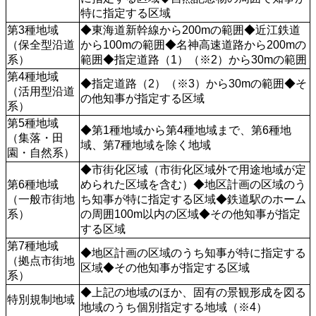
特に指定する区域
第3種地域
◆東海道新幹線から200mの範囲◆近江鉄道
（保全型沿道
から100mの範囲◆名神高速道路から200mの
系）
範囲◆指定道路（1）（※2）から30mの範囲
第4種地域
◆指定道路（2）（※3）から30mの範囲◆そ
（活用型沿道
の他知事が指定する区域
系）
第5種地域
◆第1種地域から第4種地域まで、第6種地
（集落・田
域、第7種地域を除く地域
園・自然系）
◆市街化区域（市街化区域外で用途地域が定
第6種地域
められた区域を含む）◆地区計画の区域のう
（一般市街地
ち知事が特に指定する区域◆鉄道駅のホーム
系）
の周囲100m以内の区域◆その他知事が指定
する区域
第7種地域
◆地区計画の区域のうち知事が特に指定する
（拠点市街地
区域◆その他知事が指定する区域
系）
◆上記の地域のほか、固有の景観形成を図る
特別規制地域
地域のうち個別指定する地域（※4）