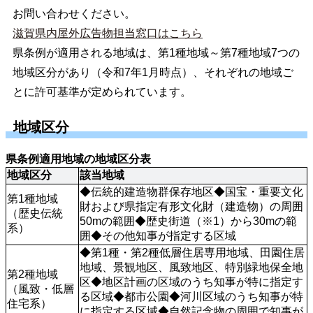
お問い合わせください。
滋賀県内屋外広告物担当窓口はこちら
県条例が適用される地域は、第1種地域～第7種地域7つの
地域区分があり（令和7年1月時点）、それぞれの地域ご
とに許可基準が定められています。
地域区分
県条例適用地域の地域区分表
地域区分
該当地域
◆伝統的建造物群保存地区◆国宝・重要文化
第1種地域
財および県指定有形文化財（建造物）の周囲
（歴史伝統
50mの範囲◆歴史街道（※1）から30mの範
系）
囲◆その他知事が指定する区域
◆第1種・第2種低層住居専用地域、田園住居
地域、景観地区、風致地区、特別緑地保全地
第2種地域
区◆地区計画の区域のうち知事が特に指定す
（風致・低層
る区域◆都市公園◆河川区域のうち知事が特
住宅系）
に指定する区域◆自然記念物の周囲で知事が