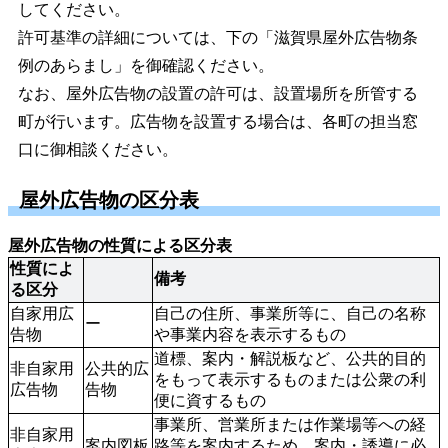
してください。
許可基準の詳細については、下の「滋賀県屋外広告物条
例のあらまし」を御確認ください。
なお、屋外広告物の設置の許可は、設置場所を所管する
町が行います。広告物を設置する場合は、各町の担当窓
口に御相談ください。
屋外広告物の区分表
屋外広告物の性質による区分表
性質によ
備考
る区分
自家用広
自己の住所、事業所等に、自己の名称
ー
告物
や事業内容を表示するもの
道標、案内・解説板など、公共的目的
非自家用
公共的広
をもって表示するものまたは公衆の利
広告物
告物
便に資するもの
事業所、営業所または作業場等への経
非自家用
案内図板
路等を案内するため、案内・誘導に必