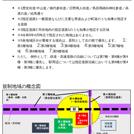
※
1歴史街道:中山道／御代参街道／日野商人街道／馬見岡綿向神社参道／高
虎の道／絵馬通り
※
2指定道路1:一般国道ならびに主要な県道および町道のうち知事が指定す
る道路
※
3
指定道路2:市街地内の指定道路1のうち知事が指定する区域
※
4令和5年4
月時点で指定された地域はありません。
1:
※
5
各地域区分が重複する場合は、原則と
して
次
の
順で優先します。
2:
3:
4:
5:
第1種地域
第2種地域
第4種地域
第3種地域
第7種地
6:
7:
域
第6種地域
第5種地域
ただし、例外として、鉄道・高速道路の沿線については第
7
種・第
6
種が第4
種・第
3
種に優先し、駅周辺については指定道路沿
線においても第6種が第
4
種・第
3
種に優先します。
規制地域の概念図