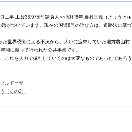
事 工費33,975円 請負人○○ 昭和8年 農村匡救（きょうきゅ
との題がついています。現在の国道8号の呼び方は、道路法に基づ
。
った世界恐慌による不況から、大いに疲弊していた地方農山村
3年間に渡って行われた公共事業です。
、これを人力で掘削していくのは大変なものであったであろう
ブルドーザ
う（その2）