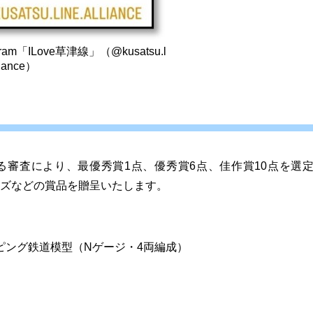
agram「ILove草津線」（@kusatsu.l
liance）
る審査により、最優秀賞1点、優秀賞6点、佳作賞10点を選
ズなどの賞品を贈呈いたします。
ラッピング鉄道模型（Nゲージ・4両編成）