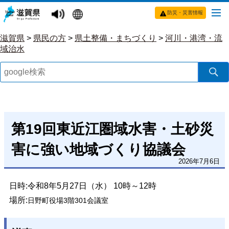
防災・災害情報
滋賀県
>
県民の方
>
県土整備・まちづくり
>
河川・港湾・流
域治水
第19回東近江圏域水害・土砂災
害に強い地域づくり協議会
2026年7月6日
日時:令和8年5月27日（水） 10時～12時
場所:
日野町役場3階301会議室