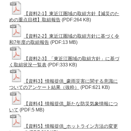
【資料2-1】東近江圏域の取組方針【減災のた
めの重点目標】取組報告
(PDF:264 KB)
【資料2-2】東近江圏域の取組方針に基づく令
和7年度の取組報告
(PDF:13 MB)
【資料2-3】「東近江圏域の取組方針」に基づ
く取組状況一覧表
(PDF:333 KB)
【資料3】情報提供_豪雨災害に関する意識に
ついてのアンケート結果（抜粋）
(PDF:621 KB)
【資料4】情報提供_新たな防災気象情報につ
いて
(PDF:5 MB)
【資料5】情報提供_ホットライン方法の変更