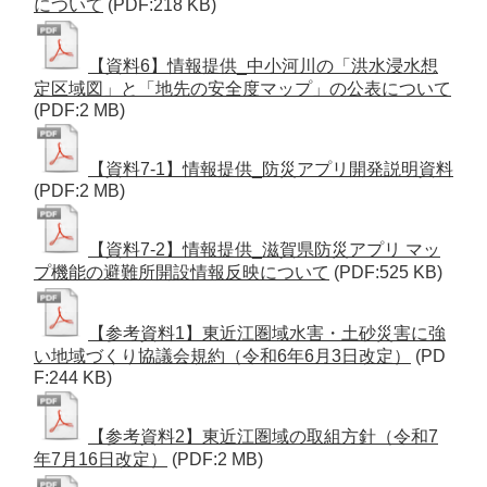
について
(PDF:218 KB)
【資料6】情報提供_中小河川の「洪水浸水想
定区域図」と「地先の安全度マップ」の公表について
(PDF:2 MB)
【資料7-1】情報提供_防災アプリ開発説明資料
(PDF:2 MB)
【資料7-2】情報提供_滋賀県防災アプリ マッ
プ機能の避難所開設情報反映について
(PDF:525 KB)
【参考資料1】東近江圏域水害・土砂災害に強
い地域づくり協議会規約（令和6年6月3日改定）
(PD
F:244 KB)
【参考資料2】東近江圏域の取組方針（令和7
年7月16日改定）
(PDF:2 MB)