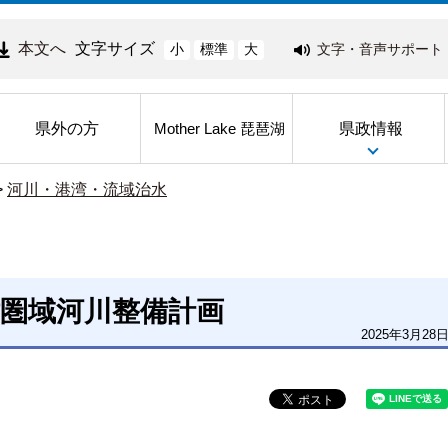
本文へ
文字サイズ
文字・音声サポート
小
標準
大
県外の方
県政情報
Mother Lake 琵琶湖
>
河川・港湾・流域治水
圏域河川整備計画
2025年3月28