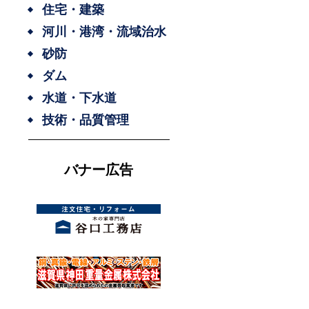
住宅・建築
河川・港湾・流域治水
砂防
ダム
水道・下水道
技術・品質管理
バナー広告