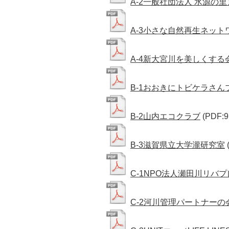
A-2一般社団法人 水源の
A-3小さな自然再生ネット
A-4新大宮川を美しくする
B-1おおきにトビケラさん
B-2山内エコクラブ
(PDF:9
B-3滋賀県立大学瀧研究室
C-1NPO法人瀬田川リバ
C-2河川管理パートナーの