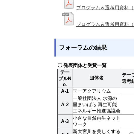
プログラム＆選考用資料（
プログラム＆選考用資料（
フォーラムの結果
〇 発表団体と受賞一覧
テー
テー
団体名
ブルN
選考
o.
A-1
玉一アクアリウム
一般社団法人 水源の
A-2
里まいばら 再生可能
エネルギー推進協議会
小さな自然再生ネット
A-3
ワーク
新大宮川を美しくする