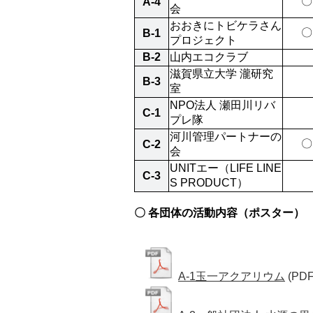
〇
A-4
会
おおきにトビケラさん
〇
B-1
プロジェクト
B-2
山内エコクラブ
滋賀県立大学 瀧研究
B-3
室
NPO法人 瀬田川リバ
C-1
プレ隊
河川管理パートナーの
〇
C-2
会
UNITエー（LIFE LINE
C-3
S PRODUCT）
〇 各団体の活動内容（ポスター）
A-1玉一アクアリウム
(PDF