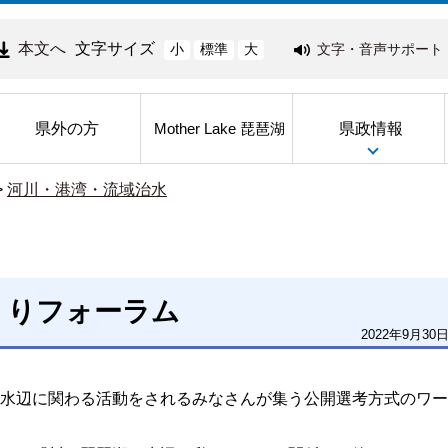
本文へ
文字サイズ
文字・音声サポート
小
標準
大
県外の方
県政情報
Mother Lake 琵琶湖
>
河川・港湾・流域治水
くりフォーラム
2022年9月30
水辺に関わる活動をされるみなさんが集う公開選考方式のワー