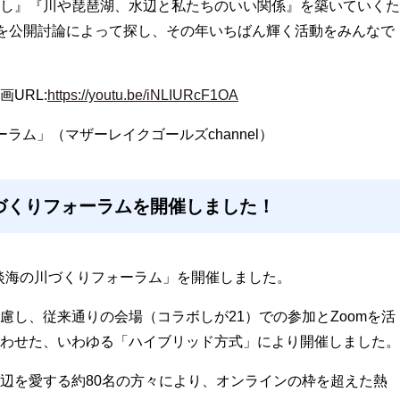
し』『川や琵琶湖、水辺と私たちのいい関係』を築いていくた
動を公開討論によって探し、その年いちばん輝く活動をみんなで
画
URL:
https://youtu.be/iNLIURcF1OA
ム」（マザーレイクゴールズchannel）
川づくりフォーラムを開催しました！
回淡海の川づくりフォーラム」を開催しました。
慮し、従来通りの会場（コラボしが21）での参加とZoomを活
わせた、いわゆる「ハイブリッド方式」により開催しました。
辺を愛する約80名の方々により、オンラインの枠を超えた熱