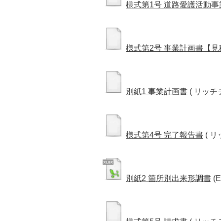
様式第1号 道路愛護活動
様式第2号 事業計画書【
別紙1 事業計画書
( リッチ
様式第4号 完了報告書
( 
別紙2 箇所別出来形調書
(