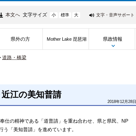
本文へ
文字サイズ
文字・音声サポート
小
標準
大
県外の方
県政情報
Mother Lake 琵琶湖
>
道路・橋梁
～近江の美知普請
2018年12月28
奉仕の精神である「道普請」を重ね合わせ、県と県民、NP
行う「美知普請」を進めています。