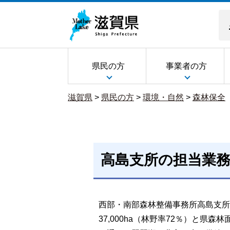
県民の方
事業者の方
滋賀県
>
県民の方
>
環境・自然
>
森林保全
高島支所の担当業
西部・南部森林整備事務所高島支所管
37,000ha（林野率72％）と県