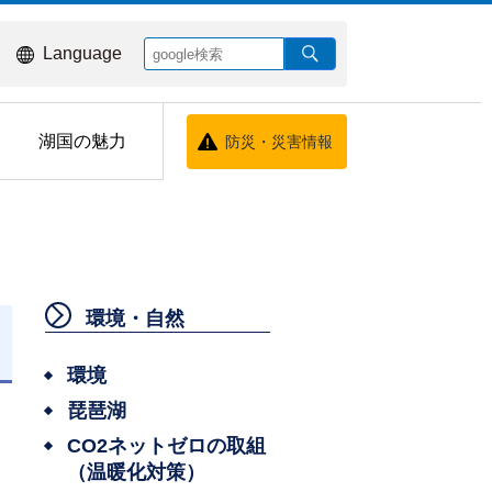
Language
湖国の魅力
防災・災害情報
環境・自然
日
環境
琵琶湖
CO2ネットゼロの取組
（温暖化対策）