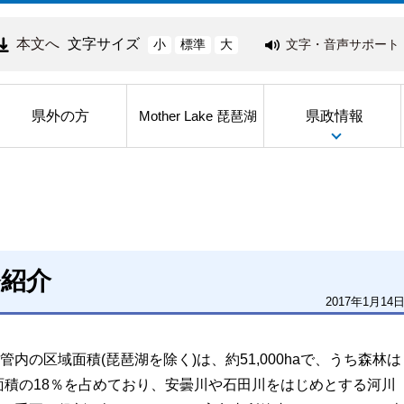
本文へ
文字サイズ
文字・音声サポート
小
標準
大
県外の方
県政情報
Mother Lake 琵琶湖
務紹介
2017年1月14
内の区域面積(琵琶湖を除く)は、約51,000haで、うち森林は
森林面積の18％を占めており、安曇川や石田川をはじめとする河川