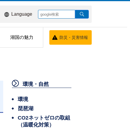
Language
湖国の魅力
防災・災害情報
環境・自然
環境
琵琶湖
日
CO2ネットゼロの取組
（温暖化対策）