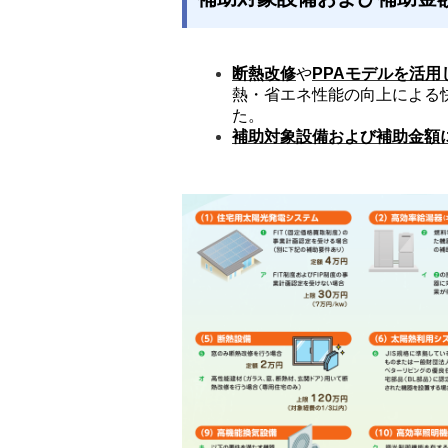
断熱改修
や
PPAモデルを活
熱・省エネ性能の向上による
た。
補助対象設備および補助金額