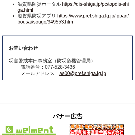
滋賀県防災ポータル
https://dis-shiga.jp/pc/topdis-shi
ga.html
滋賀県防災アプリ
https://www.pref.shiga.lg.jp/ippan/
bousai/sougo/349553.htm
お問い合わせ
災害警戒本部事務室（防災危機管理局）
電話番号：077‐528-3436
メールアドレス：
as00@pref.shiga.lg.jp
バナー広告