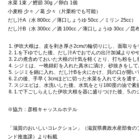
水菜 1束 ／鰹節 30g ／卵白 1個
小麦粉 少々 ／葛 少々（片栗粉でも可能）
だし汁A（水 800cc ／薄口しょうゆ 50cc ／ミリン 25cc）
だし汁B（水 300cc ／酒 100cc ／薄口しょうゆ 30cc ／昆布
伊吹大根は、皮を剥き厚さ2cmの輪切りにし、面取りを
1.を下ゆでした後、だし汁Aでおでんの出汁加減よりや
2.の煮含めておいた大根の汁気を軽くとり、打ち粉をし
シジミは、一晩錆釘を入れた真水に漬け、砂抜きをして
シジミを鍋に入れ、だし汁Bを火にかけ、貝の口が開い
2.の後、手早く3cmほどに切った水菜を入れて火を通す。
スジエビは、水洗いした後、水気をとり180度の油で素
1.で下ごしらえした伊吹大根を器に盛りつけた後、5.のシ
※協力：彦根キャッスルホテル
「滋賀のおいしいコレクション」（滋賀県農政水産部食の
ンド推進課）より転載