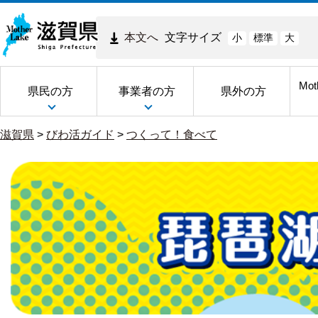
本文へ
文字サイズ
小
標準
大
Mot
県民の方
事業者の方
県外の方
滋賀県
>
びわ活ガイド
>
つくって！食べて