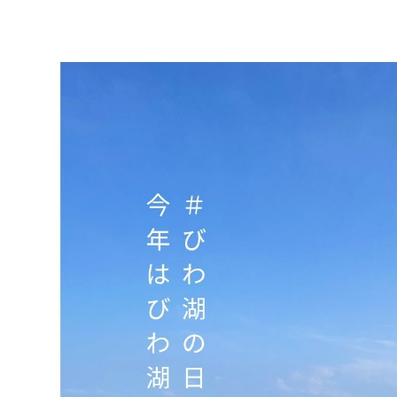
決
定
し
ま
し
た
❕
❕