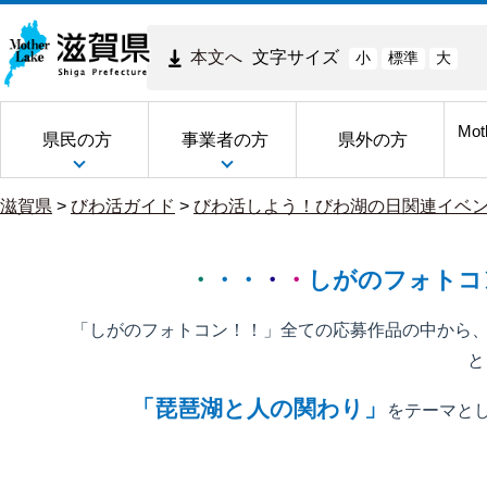
本文へ
文字サイズ
小
標準
大
Mot
県民の方
事業者の方
県外の方
滋賀県
>
びわ活ガイド
>
びわ活しよう！びわ湖の日関連イベン
令
・
・・
・
・
しがのフォトコン
和
「しがのフォトコン！！」全ての応募作品の中から
7
と
「琵琶湖と人の関わり」
年
をテーマと
度