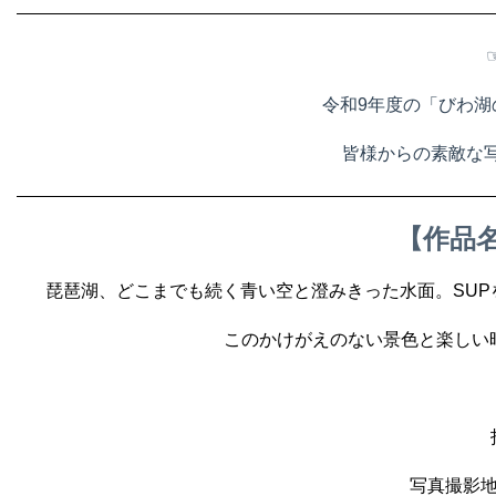
「び
わ
令和9年度の「びわ湖
湖
皆様からの素敵な写
の
日」
【作品
ポ
琵琶湖、どこまでも続く青い空と澄みきった水面。SU
ス
このかけがえのない景色と楽しい
タ
ー
が
写真撮影