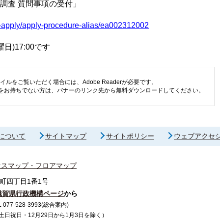
調査 質問事項の受付」
mart-apply/apply-procedure-alias/ea002312002
)17:00です
イルをご覧いただく場合には、Adobe Readerが必要です。
eaderをお持ちでない方は、バナーのリンク先から無料ダウンロードしてください。
について
サイトマップ
サイトポリシー
ウェブアクセ
セスマップ・フロアマップ
町四丁目1番1号
滋賀県行政機構ページ
から
7-528-3993(総合案内)
で（土日祝日・12月29日から1月3日を除く）