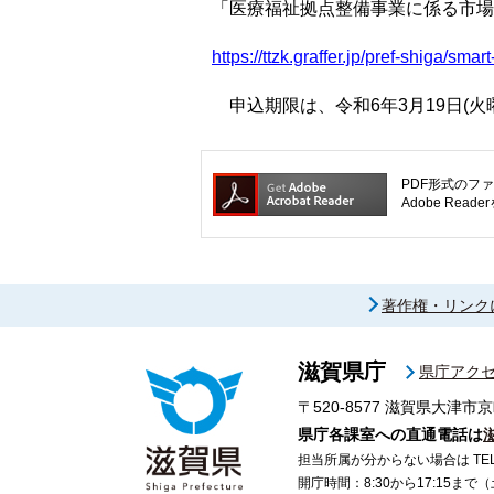
「医療福祉拠点整備事業に係る市場
https://ttzk.graffer.jp/pref-shiga/s
申込期限は、令和6年3月19日(火曜日
PDF形式のファ
Adobe R
著作権・リンク
滋賀県庁
県庁アク
〒520-8577
滋賀県大津市京
県庁各課室への直通電話は
担当所属が分からない場合は TEL 07
開庁時間：8:30から17:15ま